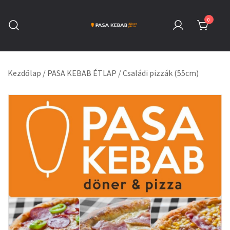
Skip
to
0
content
Pasa Kebab Székesfehérvár
Kebab, Döner & Pizza
Kezdőlap
/
PASA KEBAB ÉTLAP
/
Családi pizzák (55cm)