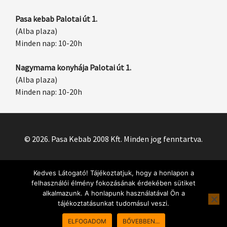
Pasa kebab Palotai út 1.
(Alba plaza)
Minden nap: 10-20h
Nagymama konyhája Palotai út 1.
(Alba plaza)
Minden nap: 10-20h
© 2026. Pasa Kebab 2008 Kft. Minden jog fenntartva.
Kedves Látogató! Tájékoztatjuk, hogy a honlapon a
felhasználói élmény fokozásának érdekében sütiket
alkalmazunk. A honlapunk használatával Ön a
tájékoztatásunkat tudomásul veszi.
Rendeléseket 10:00-21:30 között tudunk felvenni!
Sajnos most
ELFOGADOM
BŐVEBBEN...
nem tudunk rendeléseket fogadni.