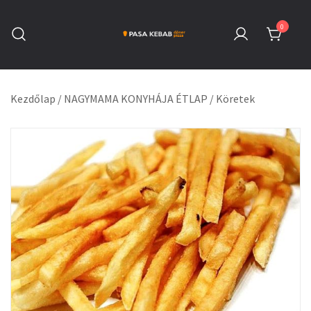
Skip
to
0
content
Pasa Kebab Székesfehérvár
Kebab, Döner & Pizza
Kezdőlap
/
NAGYMAMA KONYHÁJA ÉTLAP
/
Köretek