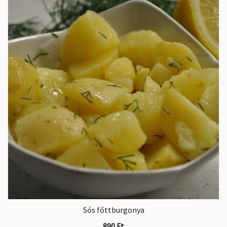
Sós főttburgonya
890
Ft