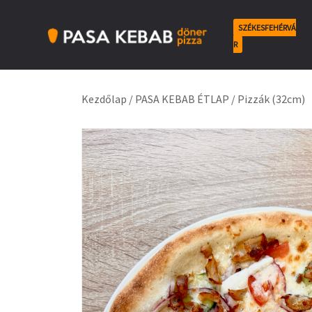
Skip
to
SZÉKESFEHÉRVÁ
content
R
Pasa Kebab Székesfehérvár
Kebab, Döner & Pizza
Kezdőlap
/
PASA KEBAB ÉTLAP
/
Pizzák (32cm)