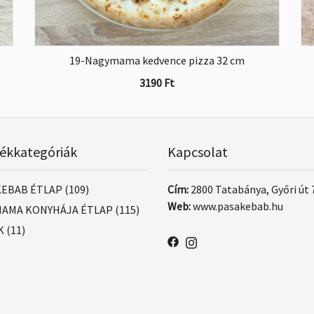
19-Nagymama kedvence pizza 32 cm
3190
Ft
ékkategóriák
Kapcsolat
KEBAB ÉTLAP
(109)
Cím:
2800 Tatabánya, Győri út 
Web:
www.pasakebab.hu
AMA KONYHÁJA ÉTLAP
(115)
K
(11)