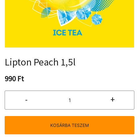
Lipton Peach 1,5l
990
Ft
Lipton
-
+
Peach
1,5l
mennyiség
KOSÁRBA TESZEM