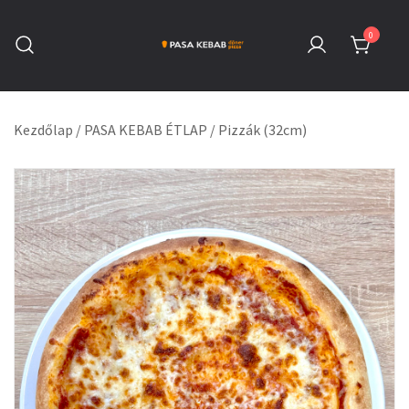
Skip
to
0
content
Pasa Kebab Székesfehérvár
Kebab, Döner & Pizza
Kezdőlap
/
PASA KEBAB ÉTLAP
/
Pizzák (32cm)