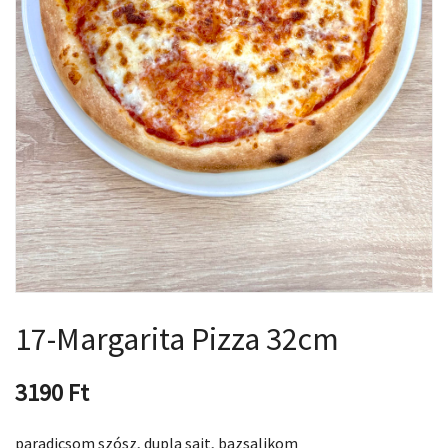
17-Margarita Pizza 32cm
3190
Ft
paradicsom szósz, dupla sajt, bazsalikom