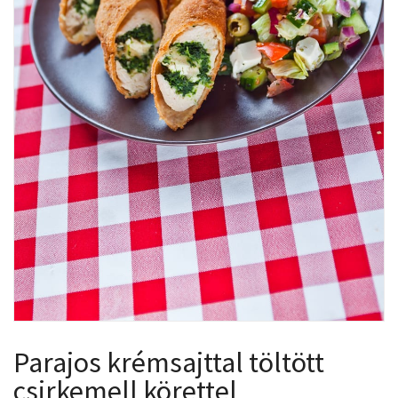
Parajos krémsajttal töltött
csirkemell körettel