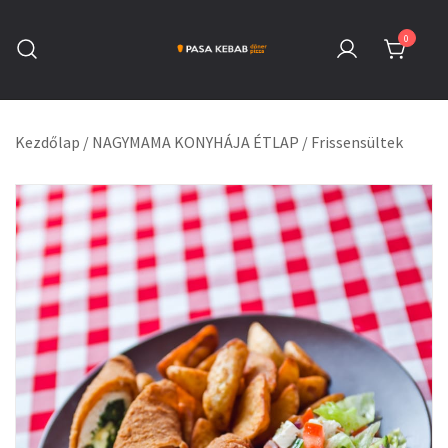
Skip
to
0
content
Pasa Kebab Székesfehérvár
Kebab, Döner & Pizza
Kezdőlap
/
NAGYMAMA KONYHÁJA ÉTLAP
/
Frissensültek