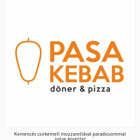
Kemencés csirkemell mozzarellával paradicsommal
sütve,körettel