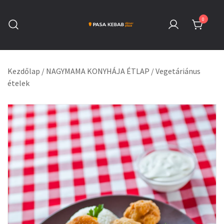
Skip
to
0
content
Pasa Kebab Székesfehérvár
Kebab, Döner & Pizza
Kezdőlap
/
NAGYMAMA KONYHÁJA ÉTLAP
/
Vegetáriánus
ételek