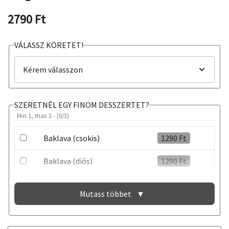
2790
Ft
VÁLASSZ KÖRETET!
SZERETNÉL EGY FINOM DESSZERTET?
Min 1, max 3 - (
0
/3)
Baklava (csokis)
1290
Ft
Baklava (diós)
1290
Ft
Sült török tejberizs
1390
Ft
Mutass többet
▼
Gyümölcsrizs
1390
Ft