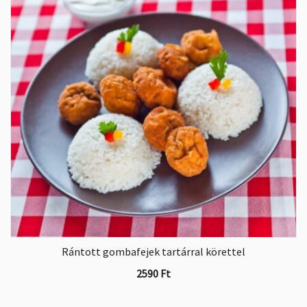
Rántott gombafejek tartárral körettel
2590
Ft