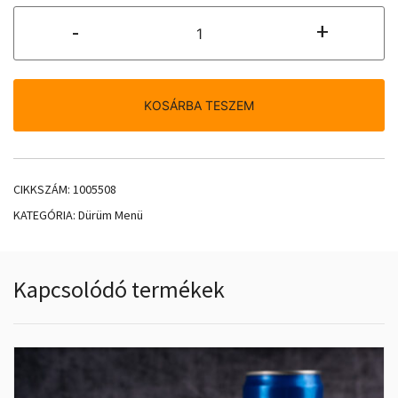
Vegyeshúsos
-
+
Dürüm
menüben
mennyiség
KOSÁRBA TESZEM
CIKKSZÁM:
1005508
KATEGÓRIA:
Dürüm Menü
Kapcsolódó termékek