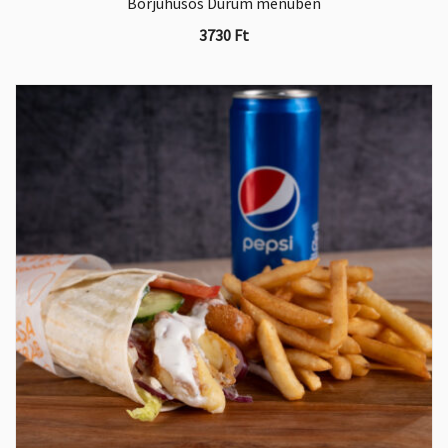
Borjúhúsos Dürüm menüben
3730
Ft