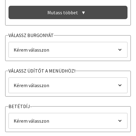
Uborka nélkül!
Mutass többet
▼
Paradicsom nélkül!
Káposzta nélkül!
VÁLASSZ BURGONYÁT
Saláta nélkül!
Szósz nélkül!
VÁLASSZ ÜDÍTŐT A MENÜDHÖZ!
BETÉTDÍJ-