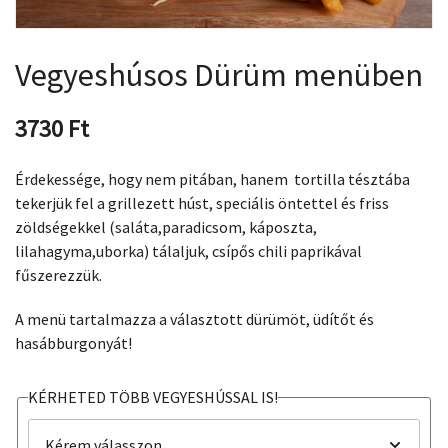
Vegyeshúsos Dürüm menüben
3730
Ft
Érdekessége, hogy nem pitában, hanem tortilla tésztába
tekerjük fel a grillezett húst, speciális öntettel és friss
zöldségekkel (saláta,paradicsom, káposzta,
lilahagyma,uborka) tálaljuk, csípős chili paprikával
fűszerezzük.
A menü tartalmazza a választott dürümöt, üdítőt és
hasábburgonyát!
KÉRHETED TÖBB VEGYESHÚSSAL IS!