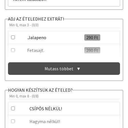
ADJ AZ ÉTELEDHEZ EXTRÁT!
Min 0, max 3 - (
0
/3)
.Jalapeno
290
Ft
Fetasajt.
290
Ft
Oliva bogyó
290
Ft
Mutass többet
▼
EXTRA SZÓSZ
290
Ft
HOGYAN KÉSZÍTSÜK AZ ÉTELED?
Min 0, max 8 - (
0
/8)
CSÍPŐS NÉLKÜL!
Hagyma nélkül!