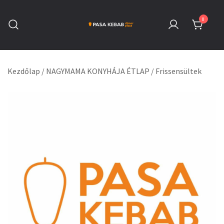
Skip
to
0
content
Pasa Kebab Székesfehérvár
Kebab, Döner & Pizza
Kezdőlap
/
NAGYMAMA KONYHÁJA ÉTLAP
/
Frissensültek