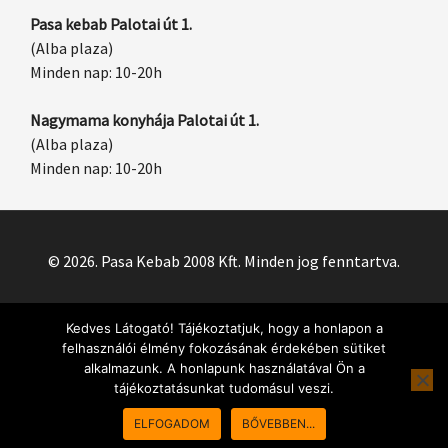
Pasa kebab Palotai út 1.
(Alba plaza)
Minden nap: 10-20h
Nagymama konyhája Palotai út 1.
(Alba plaza)
Minden nap: 10-20h
© 2026. Pasa Kebab 2008 Kft. Minden jog fenntartva.
Kedves Látogató! Tájékoztatjuk, hogy a honlapon a
felhasználói élmény fokozásának érdekében sütiket
alkalmazunk. A honlapunk használatával Ön a
tájékoztatásunkat tudomásul veszi.
Rendeléseket 10:00-21:30 között tudunk felvenni!
Sajnos most
ELFOGADOM
BŐVEBBEN...
nem tudunk rendeléseket fogadni.