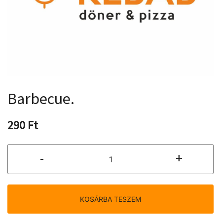
Barbecue.
290
Ft
Barbecue.
-
+
mennyiség
KOSÁRBA TESZEM