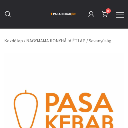
Skip
to
0
content
Pasa Kebab Tatabánya
Kebab, Döner & Pizza
Kezdőlap
/
NAGYMAMA KONYHÁJA ÉTLAP
/
Savanyúság