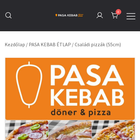
Skip
to
0
content
Pasa Kebab Tatabánya
Kebab, Döner & Pizza
Kezdőlap
/
PASA KEBAB ÉTLAP
/
Családi pizzák (55cm)