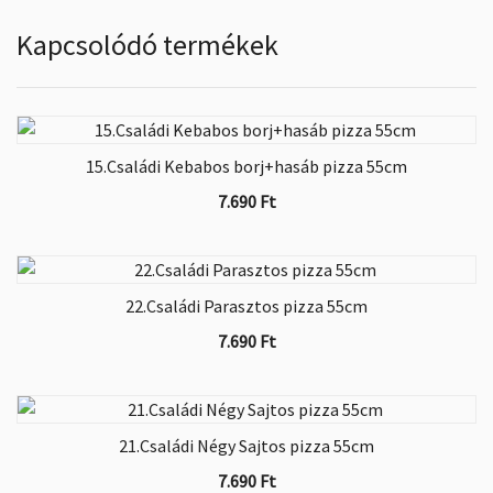
Hegyes erős paprika
500
Ft
Kapcsolódó termékek
Bacon
1.000
Ft
Tarja
1.000
Ft
Szalámi
1.000
Ft
15.Családi Kebabos borj+hasáb pizza 55cm
Mozzarella
750
Ft
7.690
Ft
Füstölt sajt
750
Ft
Trappista sajt..
750
Ft
22.Családi Parasztos pizza 55cm
7.690
Ft
21.Családi Négy Sajtos pizza 55cm
7.690
Ft