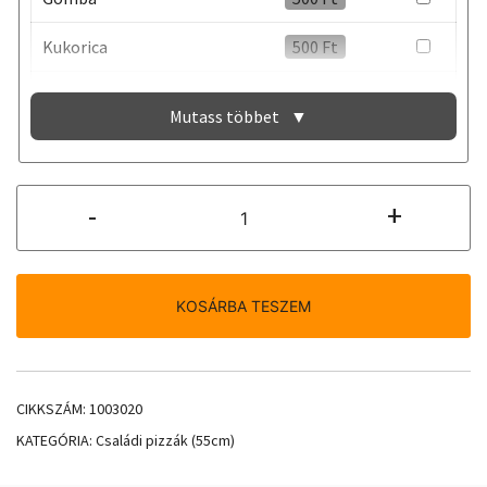
Kukorica
500
Ft
Pepperoni
500
Ft
Mutass többet
▼
Ketchup.
500
Ft
Borjú hús
1.000
Ft
28.Családi
-
+
Sonka-
Paradicsom
500
Ft
Kukorica
pizza
Sonka
1.000
Ft
55cm
KOSÁRBA TESZEM
mennyiség
Feta sajt
750
Ft
Csirke hús
1.000
Ft
CIKKSZÁM:
1003020
Lilahagyma
500
Ft
KATEGÓRIA:
Családi pizzák (55cm)