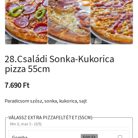
28.Családi Sonka-Kukorica
pizza 55cm
7.690
Ft
Paradicsom szósz, sonka, kukorica, sajt
VÁLASSZ EXTRA PIZZAFELTÉTET(55CM)
Min 0, max 5 - (
0
/5)
Gomba
500
Ft