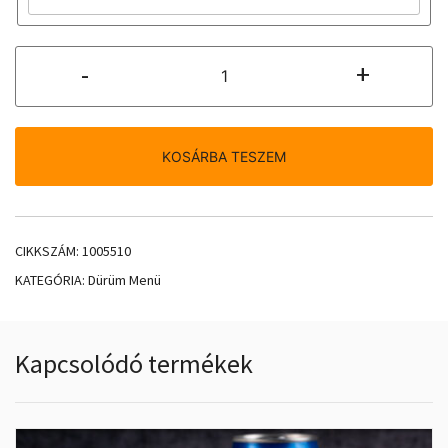
Falafeles
-
+
Dürüm
menüben
mennyiség
KOSÁRBA TESZEM
CIKKSZÁM:
1005510
KATEGÓRIA:
Dürüm Menü
Kapcsolódó termékek