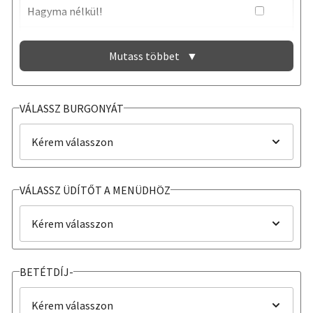
Hagyma nélkül!
Uborka nélkül!
Mutass többet
▼
Paradicsom nélkül!
Káposzta nélkül!
VÁLASSZ BURGONYÁT
Saláta nélkül!
Szósz nélkül!
VÁLASSZ ÜDÍTŐT A MENÜDHÖZ
BETÉTDÍJ-