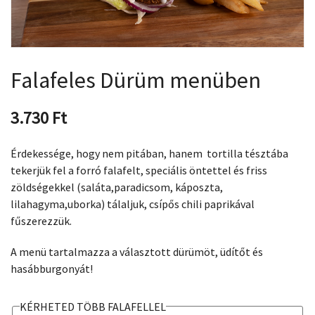
Falafeles Dürüm menüben
3.730
Ft
Érdekessége, hogy nem pitában, hanem tortilla tésztába
tekerjük fel a forró falafelt, speciális öntettel és friss
zöldségekkel (saláta,paradicsom, káposzta,
lilahagyma,uborka) tálaljuk, csípős chili paprikával
fűszerezzük.
A menü tartalmazza a választott dürümöt, üdítőt és
hasábburgonyát!
KÉRHETED TÖBB FALAFELLEL