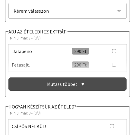
ADJ AZ ÉTELEDHEZ EXTRÁT!
Min 0, max 3 - (
0
/3)
.Jalapeno
290
Ft
Fetasajt.
290
Ft
Oliva bogyó
290
Ft
Mutass többet
▼
EXTRA SZÓSZ
290
Ft
HOGYAN KÉSZÍTSÜK AZ ÉTELED?
Min 0, max 8 - (
0
/8)
CSÍPŐS NÉLKÜL!