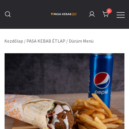
Skip
to
0
content
Pasa Kebab Tatabánya
Kebab, Döner & Pizza
Kezdőlap
/
PASA KEBAB ÉTLAP
/
Dürüm Menü