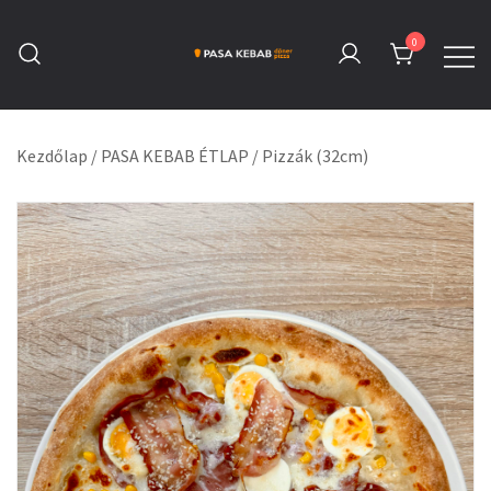
Skip
to
0
content
Pasa Kebab Tatabánya
Kebab, Döner & Pizza
Kezdőlap
/
PASA KEBAB ÉTLAP
/
Pizzák (32cm)