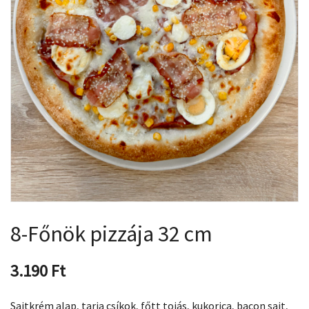
8-Főnök pizzája 32 cm
3.190
Ft
Sajtkrém alap, tarja csíkok, főtt tojás, kukorica, bacon sajt,