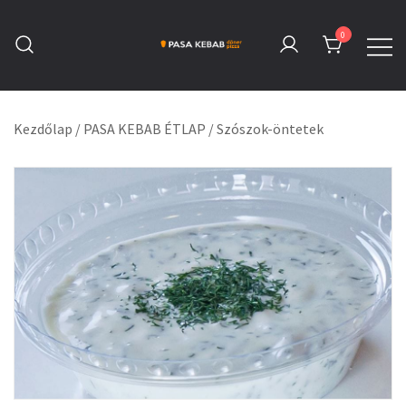
Skip
to
0
content
Pasa Kebab Tatabánya
Kebab, Döner & Pizza
Kezdőlap
/
PASA KEBAB ÉTLAP
/
Szószok-öntetek