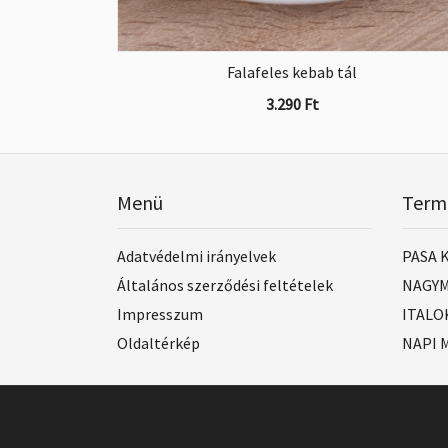
Falafeles kebab tál
3.290
Ft
Menü
Term
Adatvédelmi irányelvek
PASA 
Általános szerződési feltételek
NAGYM
Impresszum
ITALO
Oldaltérkép
NAPI M