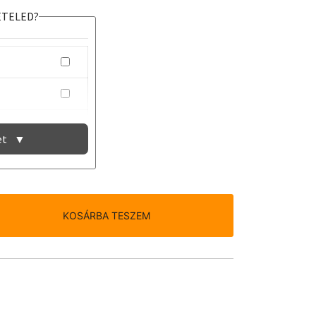
ÉTELED?
et
▼
KOSÁRBA TESZEM