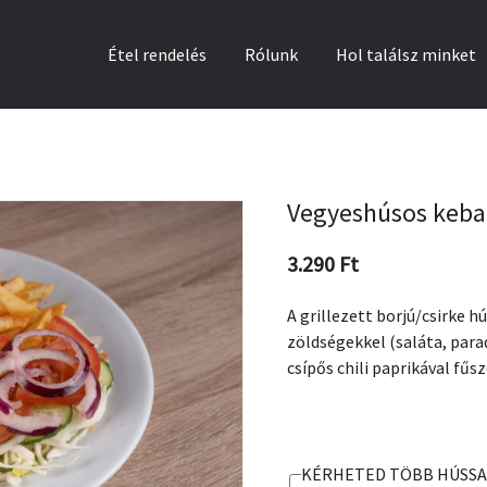
Étel rendelés
Rólunk
Hol találsz minket
Vegyeshúsos kebab
3.290
Ft
A grillezett borjú/csirke hú
zöldségekkel (saláta, para
csípős chili paprikával fűs
KÉRHETED TÖBB HÚSSAL