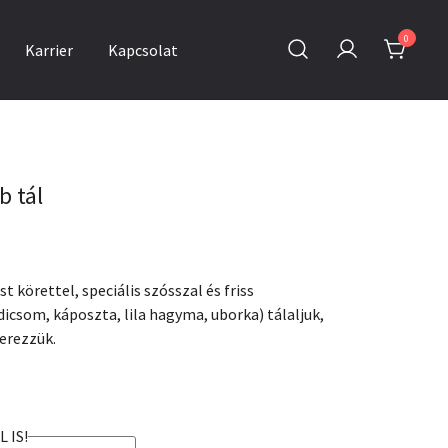
0
Karrier
Kapcsolat
 tál
st körettel, speciális szósszal és friss
dicsom, káposzta, lila hagyma, uborka) tálaljuk,
zerezzük.
 IS!