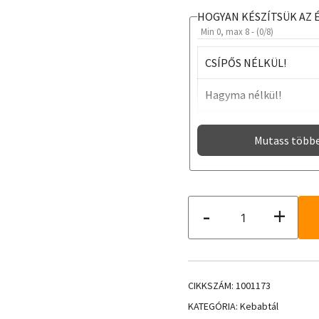
HOGYAN KÉSZÍTSÜK AZ 
Min 0, max 8 - (
0
/8)
CSÍPŐS NÉLKÜL!
Hagyma nélkül!
Uborka nélkül!
Mutass több
Paradicsom nélkül!
Káposzta nélkül!
Vegyeshúsos
-
+
kebab
Saláta nélkül!
tál
Szósz nélkül!
mennyiség
CIKKSZÁM:
1001173
KATEGÓRIA:
Kebabtál