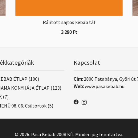
Rántott sajtos kebab tál
3.290
Ft
ékkategóriák
Kapcsolat
KEBAB ÉTLAP
(100)
Cím:
2800 Tatabánya, Győri út 
Web:
www.pasakebab.hu
AMA KONYHÁJA ÉTLAP
(123)
K
(7)
ENÜ 08. 06. Csütörtök
(5)
© 2026. Pasa Kebab 2008 Kft. Minden jog fenntartva.