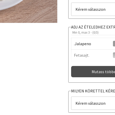
ADJ AZ ÉTELEDHEZ EXT
Min 0, max 3 - (
0
/3)
.Jalapeno
Fetasajt.
Oliva bogyó
Mutass több
EXTRA SZÓSZ
MILYEN KÖRETTEL KÉRE