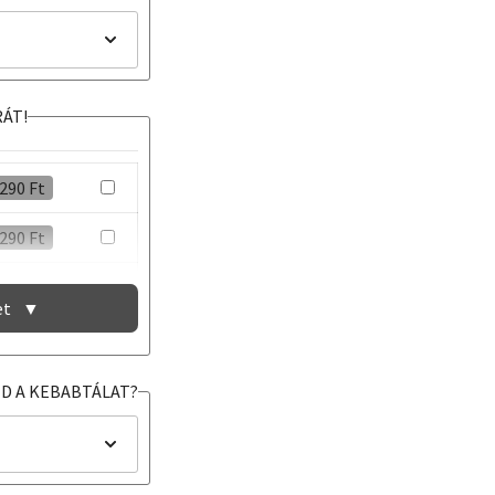
RÁT!
290
Ft
290
Ft
290
Ft
et
▼
290
Ft
D A KEBABTÁLAT?