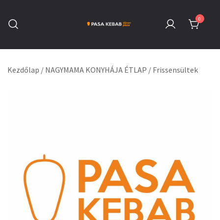
Skip
to
0
content
Pasa Kebab Székesfehérvár
Kebab, Döner & Pizza
Kezdőlap
/
NAGYMAMA KONYHÁJA ÉTLAP
/
Frissensültek