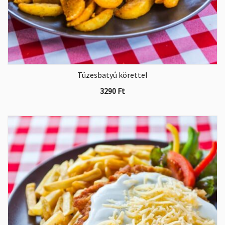
Tüzesbatyú körettel
3290
Ft