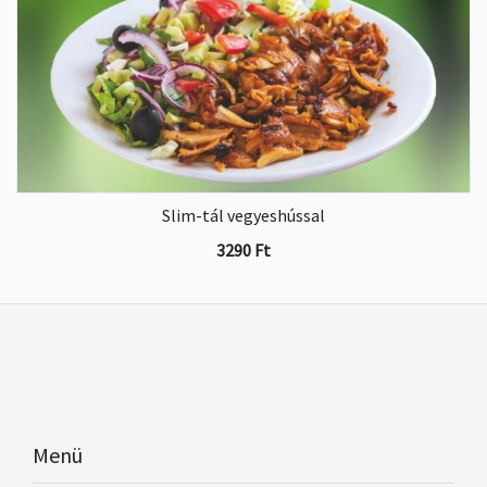
Slim-tál vegyeshússal
3290
Ft
Menü