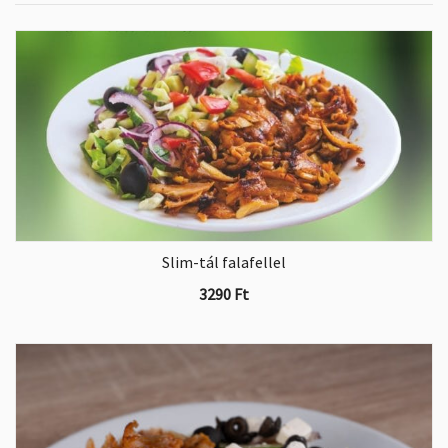
Slim-tál falafellel
3290
Ft