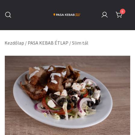
Skip
to
0
content
Pasa Kebab Székesfehérvár
Kebab, Döner & Pizza
Kezdőlap
/
PASA KEBAB ÉTLAP
/
Slim tál