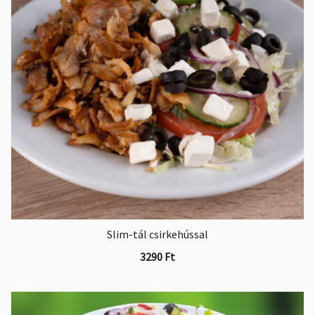
Slim-tál csirkehússal
3290
Ft