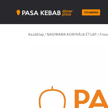
Skip
to
TATABÁNYA
content
Pasa Kebab Tatabánya
Kebab, Döner & Pizza
Kezdőlap
/
NAGYMAMA KONYHÁJA ÉTLAP
/
Fris