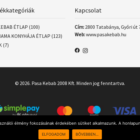
ékkategóriák
Kapcsolat
KEBAB ÉTLAP
(100)
Cím:
2800 Tatabánya, Győri út 
Web:
www.pasakebab.hu
AMA KONYHÁJA ÉTLAP
(123)
K
(7)
© 2026. Pasa Kebab 2008 Kft. Minden jog fenntartva.
asználói élmény fokozásának érdekében sütiket alkalmazunk. A honlapun
ELFOGADOM
BŐVEBBEN...
10:00 - 21:30
Sajnos most nem tudunk rendeléseket fogadni.