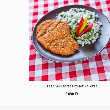
Szezámos sertésszelet körettel
3.090
Ft