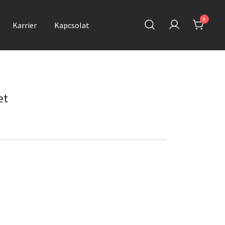
0
Karrier
Kapcsolat
et