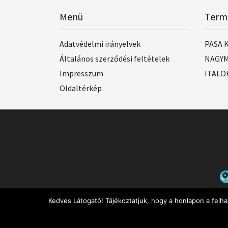
Menü
Term
Adatvédelmi irányelvek
PASA 
Általános szerződési feltételek
NAGYM
Impresszum
ITALO
Oldaltérkép
Kedves Látogató! Tájékoztatjuk, hogy a honlapon a felh