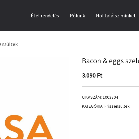
Étel rendelés
Rólunk
Hol találsz minket
sensültek
Bacon & eggs szel
3.090
Ft
CIKKSZÁM:
1003304
KATEGÓRIA:
Frissensültek