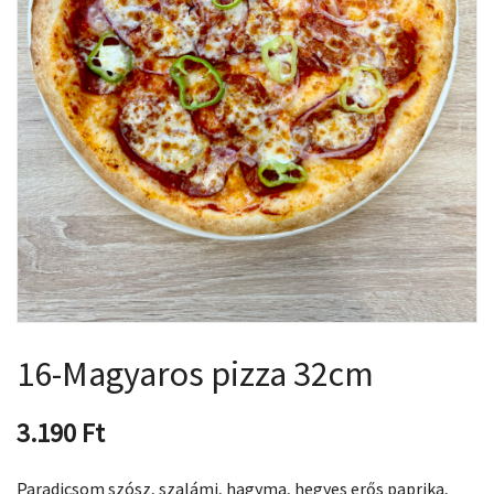
16-Magyaros pizza 32cm
3.190
Ft
Paradicsom szósz, szalámi, hagyma, hegyes erős paprika,