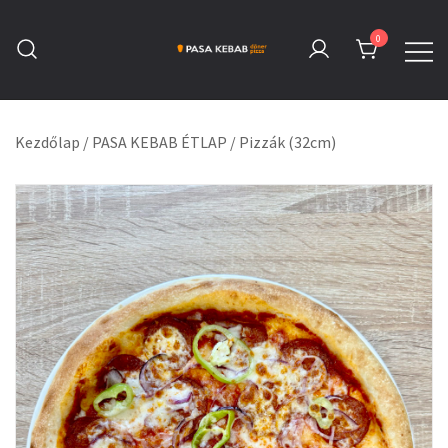
Skip
to
0
content
Pasa Kebab Tatabánya
Kebab, Döner & Pizza
Kezdőlap
/
PASA KEBAB ÉTLAP
/
Pizzák (32cm)