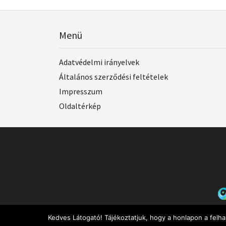
Menü
Adatvédelmi irányelvek
Általános szerződési feltételek
Impresszum
Oldaltérkép
Kedves Látogató! Tájékoztatjuk, hogy a honlapon a felh