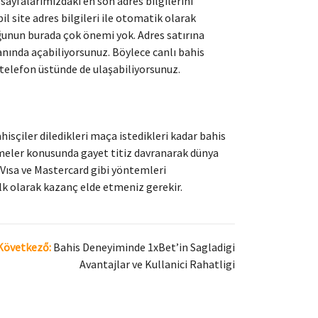
sayfalarımızdaki en son adres bilgilerini
il site adres bilgileri ile otomatik olarak
uğunun burada çok önemi yok. Adres satırına
 anında açabiliyorsunuz. Böylece canlı bahis
telefon üstünde de ulaşabiliyorsunuz.
isçiler diledikleri maça istedikleri kadar bahis
meler konusunda gayet titiz davranarak dünya
, Vısa ve Mastercard gibi yöntemleri
ilk olarak kazanç elde etmeniz gerekir.
Következő:
Bahis Deneyiminde 1xBet’in Sagladigi
Avantajlar ve Kullanici Rahatligi