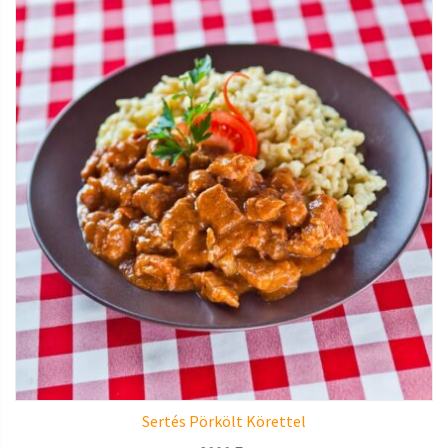
Sertés Pörkölt Körettel