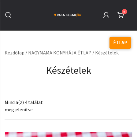
Skip
to
0
content
Pasa Kebab Székesfehérvár
Kebab, Döner & Pizza
Kezdőlap
/
NAGYMAMA KONYHÁJA ÉTLAP
/ Készételek
Készételek
Mind a(z) 4 találat
megjelenítve