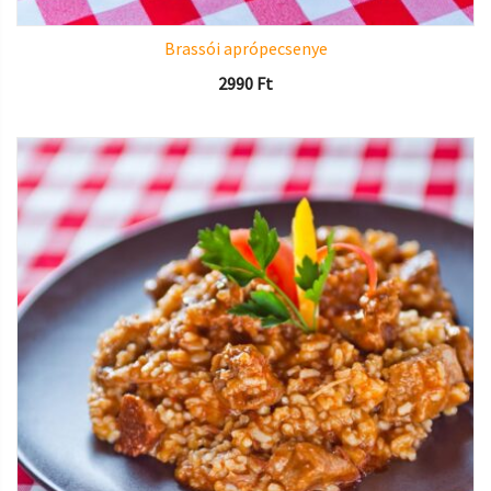
Brassói aprópecsenye
2990
Ft