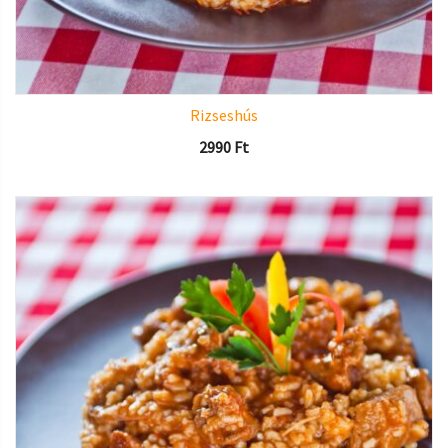
Rizseshús
2990
Ft