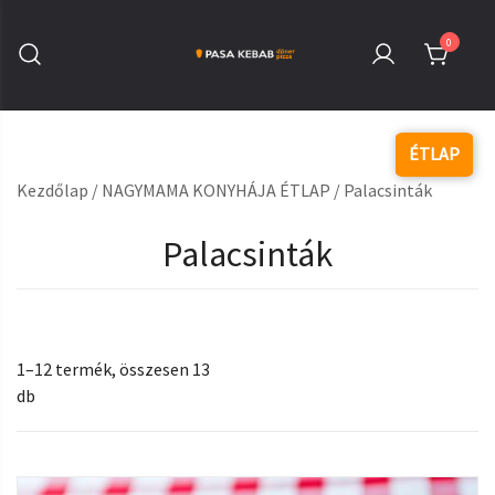
Skip
to
0
content
Pasa Kebab Székesfehérvár
Kebab, Döner & Pizza
Kezdőlap
/
NAGYMAMA KONYHÁJA ÉTLAP
/ Palacsinták
Palacsinták
1–12 termék, összesen 13
db