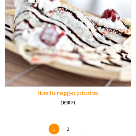
Nutellás meggyes palacsinta
1690
Ft
1
2
→