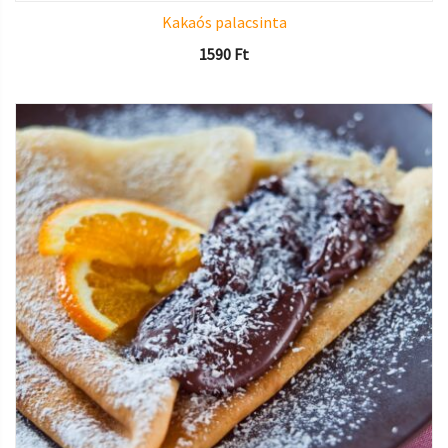
Kakaós palacsinta
1590
Ft